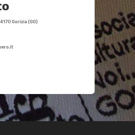
to
34170 Gorizia (GO)
bero.it