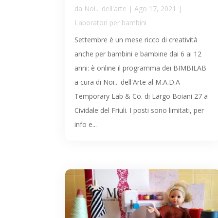
da
Noi... dell'arte
|
Ago 17, 2021
|
Laboratori per bambini
Settembre è un mese ricco di creatività
anche per bambini e bambine dai 6 ai 12
anni: è online il programma dei BIMBILAB
a cura di Noi... dell'Arte al M.A.D.A
Temporary Lab & Co. di Largo Boiani 27 a
Cividale del Friuli. I posti sono limitati, per
info e...