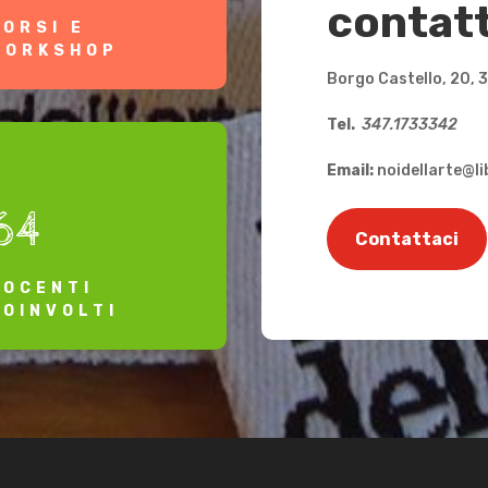
contat
CORSI E
WORKSHOP
Borgo Castello, 20, 
Tel.
347.1733342
Email:
noidellarte@li
64
Contattaci
DOCENTI
COINVOLTI