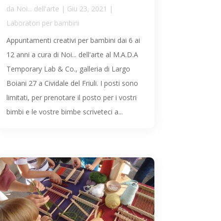
da
Noi... dell'arte
|
Giu 23, 2021
|
Laboratori per bambini
Appuntamenti creativi per bambini dai 6 ai
12 anni a cura di Noi... dell'arte al M.A.D.A
Temporary Lab & Co., galleria di Largo
Boiani 27 a Cividale del Friuli. I posti sono
limitati, per prenotare il posto per i vostri
bimbi e le vostre bimbe scriveteci a...