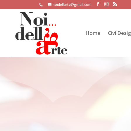
noidellarte@gmail.com
Home
Civi Desi