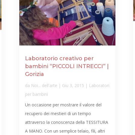
Laboratorio creativo per
bambini “PICCOLI INTRECCI” |
Gorizia
da
Noi... dell'arte
|
Giu 3, 2015
|
Laboratori
per bambini
Un occasione per mostrare il valore del
recupero dei mestieri di un tempo
attraverso la conoscenza della TESSITURA
A MANO. Con un semplice telaio, fili, altri