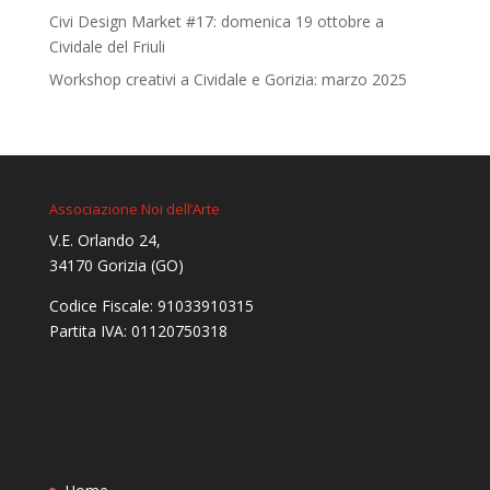
Civi Design Market #17: domenica 19 ottobre a
Cividale del Friuli
Workshop creativi a Cividale e Gorizia: marzo 2025
Associazione Noi dell’Arte
V.E. Orlando 24,
34170 Gorizia (GO)
Codice Fiscale: 91033910315
Partita IVA: 01120750318