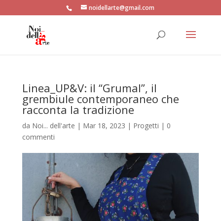
noidellarte@gmail.com
Linea_UP&V: il “Grumal”, il
grembiule contemporaneo che
racconta la tradizione
da
Noi... dell'arte
|
Mar 18, 2023
|
Progetti
|
0
commenti