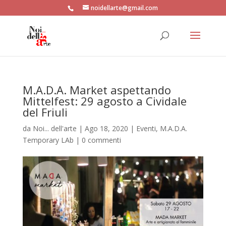
noidellarte@gmail.com
M.A.D.A. Market aspettando
Mittelfest: 29 agosto a Cividale
del Friuli
da
Noi... dell'arte
|
Ago 18, 2020
|
Eventi
,
M.A.D.A.
Temporary LAb
|
0 commenti