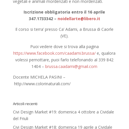
vegetali e animali mordenzati e non mordenzati.
Iscrizione obbligatoria entro il 1
6
aprile
347.1733342 –
noidellarte@libero.it
Il corso si terra’ presso Ca’ Adami, a Brussa di Caorle
(VE).
Puoi vedere dove si trova alla pagina
https://www.facebook.com/caadami.brussa/
e, qualora
volessi pernottare, puoi farlo telefonando al 339 842
1404 –
brussa.caadami@gmail.com
Docente MICHELA PASINI –
http://www.colorinaturali.com/
Articoli recenti
Civi Design Market #19: domenica 4 ottobre a Cividale
del Friuli
Civi Design Market #18: domenica 19 aprile a Cividale