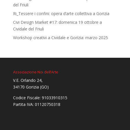
del Friuli
Ri_Tessere i confini: opera d’arte collettiva a Gorizia
Civi Design Market #17: domenica 19 ottobre a
Cividale del Friuli
Workshop creativi a Cividale e Gorizia: marzo 2025
Associazione Noi dell’Arte
V.E. Orlando 24,
34170 Gorizia (GO)
Codice Fiscale: 91033910315
Partita IVA: 01120750318