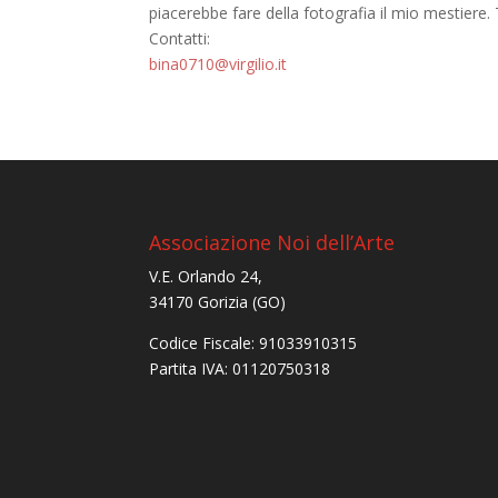
piacerebbe fare della fotografia il mio mestiere
Contatti:
bina0710@virgilio.it
Associazione Noi dell’Arte
V.E. Orlando 24,
34170 Gorizia (GO)
Codice Fiscale: 91033910315
Partita IVA: 01120750318