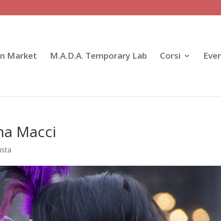
gn Market
M.A.D.A. Temporary Lab
Corsi
Even
ina Macci
ista