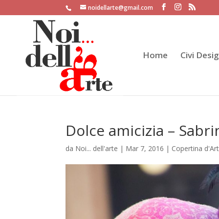
noidellarte@gmail.com
Home
Civi Desi
Dolce amicizia – Sabr
da
Noi... dell'arte
|
Mar 7, 2016
|
Copertina d'Art