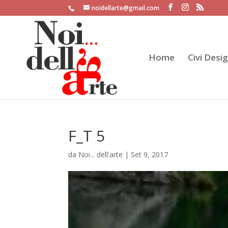
noidellarte@gmail.com
Home
Civi Desi
F_T 5
da
Noi... dell'arte
|
Set 9, 2017