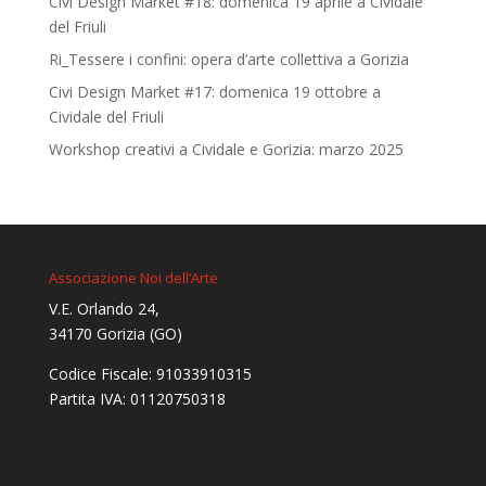
Civi Design Market #18: domenica 19 aprile a Cividale
del Friuli
Ri_Tessere i confini: opera d’arte collettiva a Gorizia
Civi Design Market #17: domenica 19 ottobre a
Cividale del Friuli
Workshop creativi a Cividale e Gorizia: marzo 2025
Associazione Noi dell’Arte
V.E. Orlando 24,
34170 Gorizia (GO)
Codice Fiscale: 91033910315
Partita IVA: 01120750318