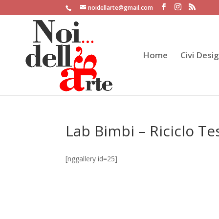
noidellarte@gmail.com
Home
Civi Desi
Lab Bimbi – Riciclo T
[nggallery id=25]