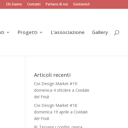
Chi Siamo
Contatti
Parlano di noi
Sostienici!
ti
Progetti
L’associazione
Gallery
Articoli recenti
Civi Design Market #19:
domenica 4 ottobre a Cividale
del Friuli
Civi Design Market #18:
domenica 19 aprile a Cividale
del Friuli
Ri_Tessere i confini: opera