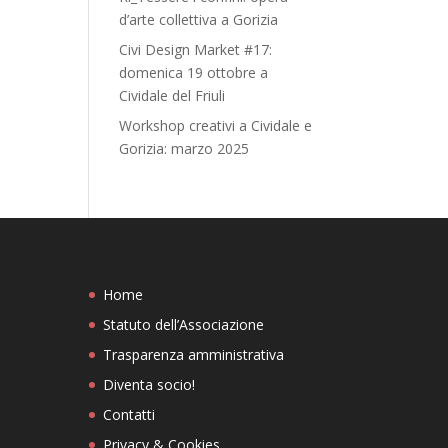
d’arte collettiva a Gorizia
Civi Design Market #17:
domenica 19 ottobre a
Cividale del Friuli
Workshop creativi a Cividale e
Gorizia: marzo 2025
Home
Statuto dell’Associazione
Trasparenza amministrativa
Diventa socio!
Contatti
Privacy & Cookies