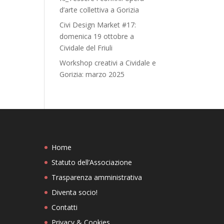
d’arte collettiva a Gorizia
Civi Design Market #17:
domenica 19 ottobre a
Cividale del Friuli
Workshop creativi a Cividale e
Gorizia: marzo 2025
Home
Statuto dell’Associazione
Trasparenza amministrativa
Diventa socio!
Contatti
Privacy & Cookies