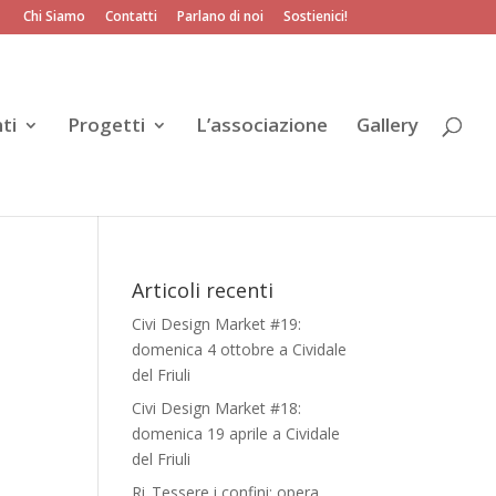
Chi Siamo
Contatti
Parlano di noi
Sostienici!
ti
Progetti
L’associazione
Gallery
Articoli recenti
Civi Design Market #19:
domenica 4 ottobre a Cividale
del Friuli
Civi Design Market #18:
domenica 19 aprile a Cividale
del Friuli
Ri_Tessere i confini: opera