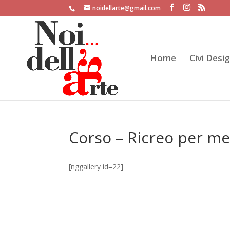
noidellarte@gmail.com
Home
Civi Desi
Corso – Ricreo per m
[nggallery id=22]