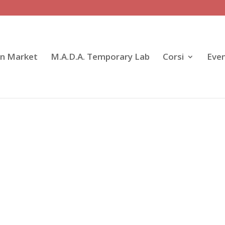
gn Market
M.A.D.A. Temporary Lab
Corsi
Even
e