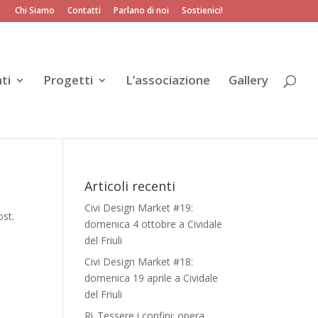
Chi Siamo
Contatti
Parlano di noi
Sostienici!
ti
Progetti
L’associazione
Gallery
Articoli recenti
Civi Design Market #19:
ost.
domenica 4 ottobre a Cividale
del Friuli
Civi Design Market #18:
domenica 19 aprile a Cividale
del Friuli
Ri_Tessere i confini: opera