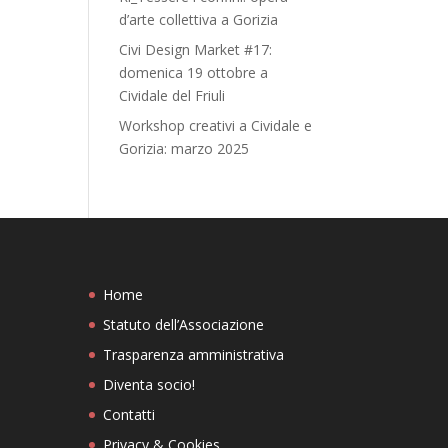
d’arte collettiva a Gorizia
Civi Design Market #17:
domenica 19 ottobre a
Cividale del Friuli
Workshop creativi a Cividale e
Gorizia: marzo 2025
Home
Statuto dell’Associazione
Trasparenza amministrativa
Diventa socio!
Contatti
Privacy & Cookies