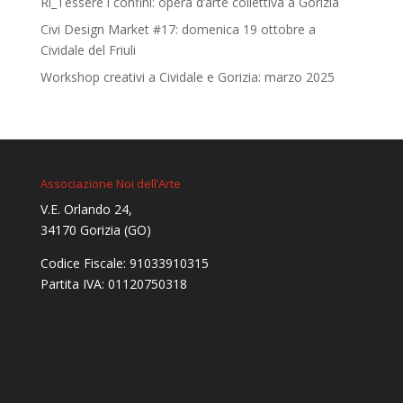
Ri_Tessere i confini: opera d’arte collettiva a Gorizia
Civi Design Market #17: domenica 19 ottobre a
Cividale del Friuli
Workshop creativi a Cividale e Gorizia: marzo 2025
Associazione Noi dell’Arte
V.E. Orlando 24,
34170 Gorizia (GO)
Codice Fiscale: 91033910315
Partita IVA: 01120750318