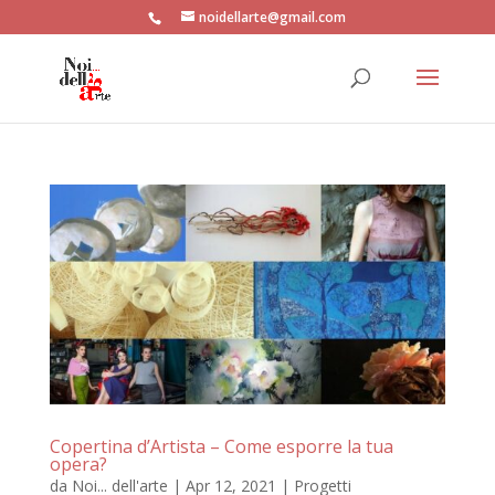
noidellarte@gmail.com
Copertina d’Artista – Come esporre la tua
opera?
da
Noi... dell'arte
|
Apr 12, 2021
|
Progetti