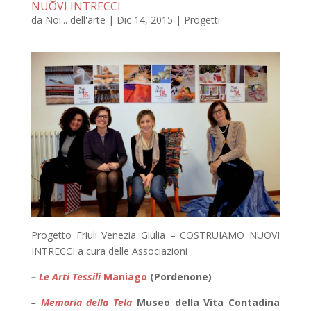
NUOVI INTRECCI
da
Noi... dell'arte
|
Dic 14, 2015
|
Progetti
Progetto Friuli Venezia Giulia – COSTRUIAMO NUOVI
INTRECCI a cura delle Associazioni
–
Le Arti Tessili
Maniago
(Pordenone)
–
Memoria della Tela
Museo della Vita Contadina