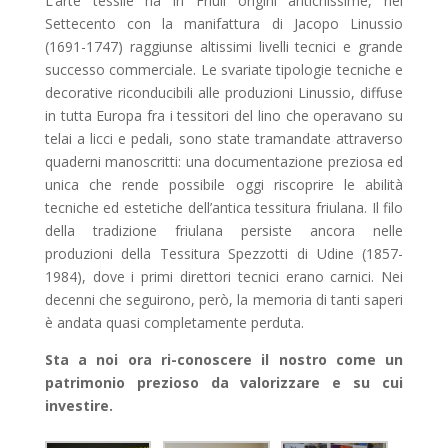
L’arte tessile ha in Friuli origini antichissime, nel
Settecento con la manifattura di Jacopo Linussio
(1691-1747)
raggiunse altissimi livelli tecnici e grande
successo commerciale. Le svariate tipologie tecniche e
decorative riconducibili alle produzioni Linussio, diffuse
in tutta Europa fra i tessitori del lino che operavano su
telai a licci e pedali, sono state tramandate attraverso
quaderni manoscritti: una documentazione preziosa ed
unica che rende possibile oggi riscoprire le abilità
tecniche ed estetiche dell’antica tessitura friulana. Il filo
della tradizione friulana persiste ancora nelle
produzioni della Tessitura Spezzotti di Udine (1857-
1984), dove i primi direttori tecnici erano carnici. Nei
decenni che seguirono, però, la memoria di tanti saperi
è andata quasi completamente perduta.
Sta a noi ora ri-conoscere il nostro come un
patrimonio prezioso da valorizzare e su cui
investire.