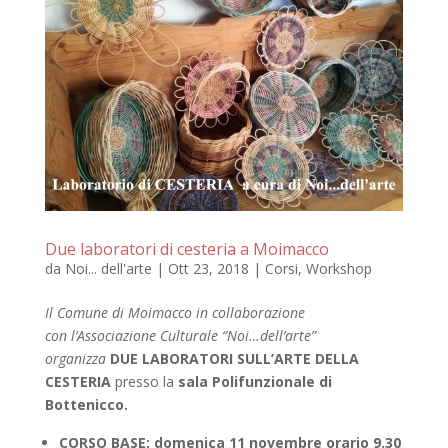
Due laboratori di cesteria a Moimacco
da
Noi... dell'arte
|
Ott 23, 2018
|
Corsi
,
Workshop
Il Comune di Moimacco in collaborazione
con
l’Associazione Culturale “Noi…dell’
a
rte”
organizza
DUE LABORATORI SULL’ARTE DELLA
CESTERIA
presso la
sala Polifunzionale di
Bottenicco.
CORSO BASE
:
domenica 11
novembre
orario
9.30