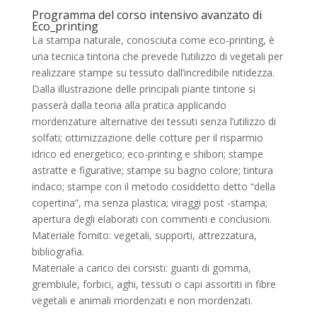
Programma del corso intensivo avanzato di
Eco_printing
La stampa naturale, conosciuta come eco-printing, è
una tecnica tintoria che prevede l’utilizzo di vegetali per
realizzare stampe su tessuto dall’incredibile nitidezza.
Dalla illustrazione delle principali piante tintorie si
passerà dalla teoria alla pratica applicando
mordenzatur
e
alternative dei tessuti senza l’utilizzo di
solfati
;
ottimizzazione delle cotture per il risparmio
idrico ed energetico
; eco-printing e shibori
; stampe
astratte e figurative; stampe su bagno colore; tintura
indaco; stampe con il metodo cosiddetto detto “della
copertina”, ma senza plastica; viraggi post -stampa;
apertura degli elaborati con commenti e conclusioni.
Materiale fornito: vegetali, supporti, attrezzatura,
bibliografia.
Materiale a carico dei corsisti:
guanti di gomma,
grembiule, forbici, aghi, tessuti o capi assortiti in fibre
vegetali e animali mordenzati e non mordenzati.