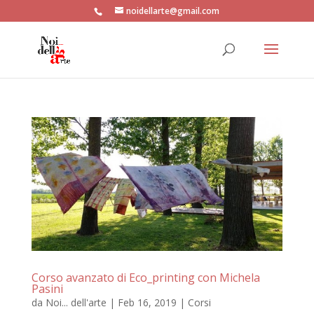
noidellarte@gmail.com
Corso avanzato di Eco_printing con Michela
Pasini
da
Noi... dell'arte
|
Feb 16, 2019
|
Corsi