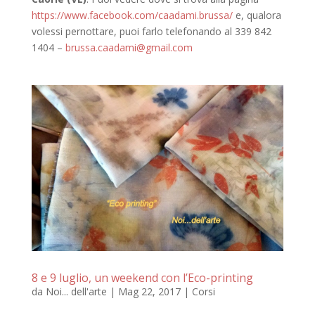
https://www.facebook.com/caadami.brussa/
e, qualora
volessi pernottare, puoi farlo telefonando al 339 842
1404 –
brussa.caadami@gmail.com
8 e 9 luglio, un weekend con l’Eco-printing
da
Noi... dell'arte
|
Mag 22, 2017
|
Corsi