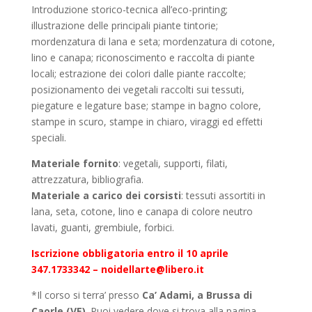
Introduzione storico-tecnica all’eco-printing;
illustrazione delle principali piante tintorie;
mordenzatura di lana e seta; mordenzatura di cotone,
lino e canapa; riconoscimento e raccolta di piante
locali; estrazione dei colori dalle piante raccolte;
posizionamento dei vegetali raccolti sui tessuti,
piegature e legature base; stampe in bagno colore,
stampe in scuro, stampe in chiaro, viraggi ed effetti
speciali.
Materiale fornito
: vegetali, supporti, filati,
attrezzatura, bibliografia.
Materiale a carico dei corsisti
: tessuti assortiti in
lana, seta, cotone, lino e canapa di colore neutro
lavati, guanti, grembiule, forbici.
Iscrizione obbligatoria entro il 10 aprile
347.1733342 –
noidellarte@libero.it
*Il corso si terra’ presso
Ca’ Adami,
a Brussa di
Caorle (VE)
. Puoi vedere dove si trova alla pagina