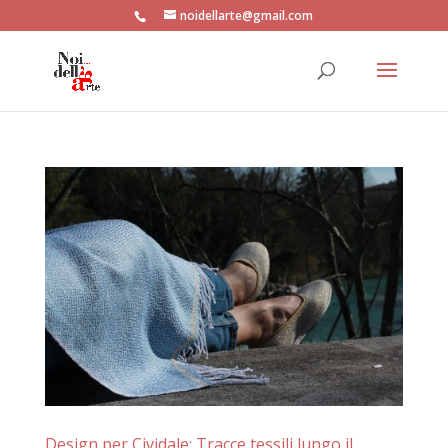
noidellarte@gmail.com
Design per Cividale: Tracce tessili lungo il