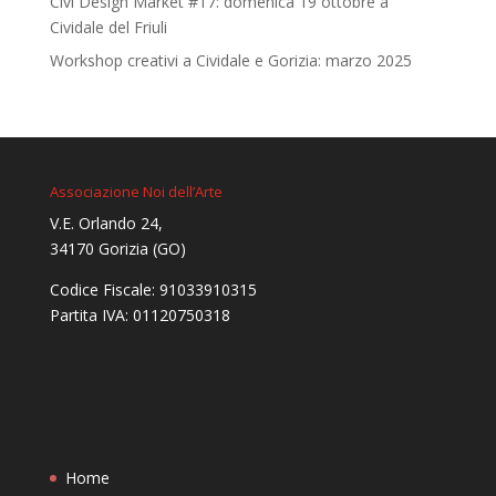
Civi Design Market #17: domenica 19 ottobre a
Cividale del Friuli
Workshop creativi a Cividale e Gorizia: marzo 2025
Associazione Noi dell’Arte
V.E. Orlando 24,
34170 Gorizia (GO)
Codice Fiscale: 91033910315
Partita IVA: 01120750318
Home