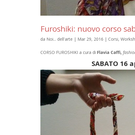
Furoshiki: nuovo corso sab
da
Noi... dell'arte
|
Mar 29, 2016
|
Corsi
,
Works
CORSO
FUROSHIKI
a cura di
Flavia Caffi,
fashio
SABATO 16 apr