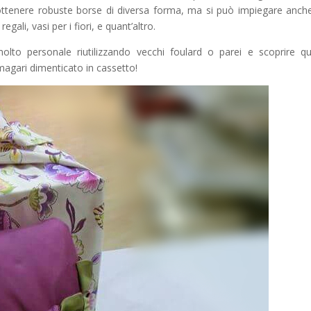
 ottenere robuste borse di diversa forma, ma si può impiegare anch
gali, vasi per i fiori, e quant’altro.
olto personale riutilizzando vecchi foulard o parei e scoprire q
 magari dimenticato in cassetto!