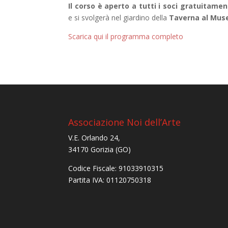
Il corso è aperto a tutti i soci gratuitamen
e si svolgerà nel giardino della
Taverna al Muse
Scarica qui il programma completo
Associazione Noi dell’Arte
V.E. Orlando 24,
34170 Gorizia (GO)
Codice Fiscale: 91033910315
Partita IVA: 01120750318