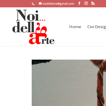
noidellarte@gmail.com
Home
Civi Desi