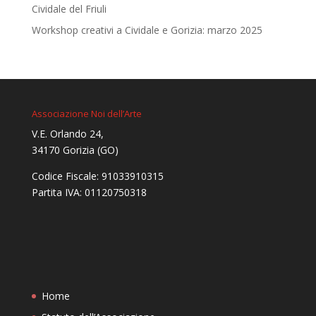
Cividale del Friuli
Workshop creativi a Cividale e Gorizia: marzo 2025
Associazione Noi dell’Arte
V.E. Orlando 24,
34170 Gorizia (GO)
Codice Fiscale: 91033910315
Partita IVA: 01120750318
Home