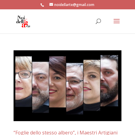
noidellarte@gmail.com
“Foglie dello stesso albero”, i Maestri Artigiani