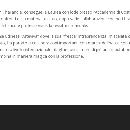
 in Thailandia, consegue la Laurea con lode presso l’Accademia di Co
onfronti della materia tessuto, dopo varie collaborazioni con noti br
artistico e professionale, la tessitura manuale.
ale udinese “Arteviva” dove la sua “fresca” intraprendenza, miscelata 
sto, ha portato a collaborazioni importanti con marchi dell’haute cout
ianato a livello internazionale ritagliandosi sempre di più una reputatio
 combina in maniera magica con la professione.