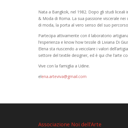
Nata a Bangkok, nel 1982. Dopo gli studi liceali
& Moda di Roma. La sua passione viscerale nei c
di moda, la porta al vero senso del suo percorso 
Partecipa attivamente con il laboratorio artigian
l’esperienza e know how tessile di Liviana Di Giu
Elena sta riuscendo a veicolare i valori dell’artig
settore del textile designer, ed è qui che l’arte
Vive con la famiglia a Udine.
el
ena.arteviva@gmail.com
Associazione Noi dell’Arte