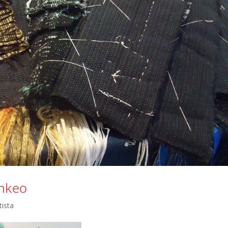
nkeo
tista