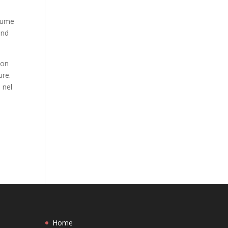
stume
and
con
ure.
n nel
Home