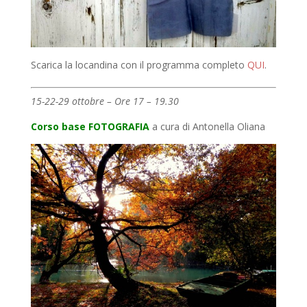
Scarica la locandina con il programma completo
QUI
.
15-22-29 ottobre – Ore 17 – 19.30
Corso base FOTOGRAFIA
a cura di Antonella Oliana