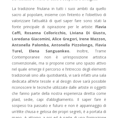
La tradizione friulana in tutti i suoi ambiti da quello
sacro al popolare, insieme con l’intento e l’obiettivo di
valorizzare l’attualità di quel saper fare sono stati la
fonte principale di ispirazione per le artiste:
Flavia
Caffi, Rosanna Colloricchio, Liviana Di Giusto,
Loredana Giacomini, Alice Gregori, Irene Mazzon,
Antonella Palomba, Antonella Pizzolongo, Flavia
Turel, Elena Sanguankeo.
Inoltre, Trame
Contemporanee non è un’esposizione artistica
convenzionale, ma si propone come uno spazio attivo
nel quale emerge il percorso e l’intreccio degli elementi
tradizionali sino alla quotidianità, vi sarà infatti una sala
dedicata all’Arte tessile e al design dove sarà possibile
riconoscere le tecniche utilizzate dalle artiste in oggetti
che fanno parte della nostra esperienza diretta come
plaid, sedie, capi d’abbigliamento. Il saper fare è
sospeso tra passato e futuro e non è appannaggio di
un’élite chiusa e gelosa dei propri segreti, è a portata di
mano, è attorno a noi ed è parte di una formazione